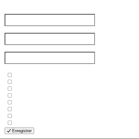
Prénom
*
Nom de famille
*
Courriel
*
Newsletters
*
- BIBLE
- COUPLES
- EDITIONS
- FAMILLES
- GÉNÉRALE
- HANDICAP VISUEL
- HUMANITAIRE
- SOLOS
Enregistrer