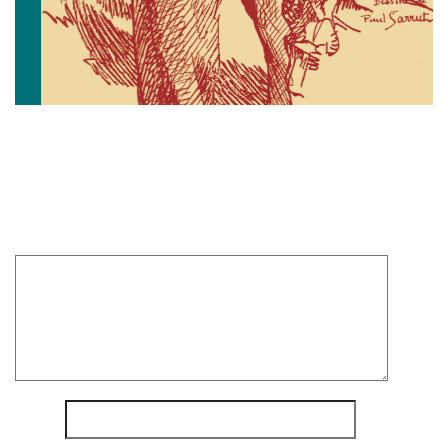
Laisser un commentaire
Votre adresse e-mail ne sera pas publiée.
Les champs
obligatoires sont indiqués avec
*
Commentaire
*
Nom
*