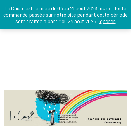
JE DONNE
JE PARRAINE
NOUS SOUTENIR
0 ARTICLE
La Cause est fermée du 03 au 21 août 2026 inclus. Toute
commande passée sur notre site pendant cette période
DEPUIS LA FRANCE
sera traitée à partir du 24 août 2026.
Ignorer
Skip
DEPUIS L’INTERNATIONAL
LA FOI EN
to
EN TANT QU’ORGANISATION
ACTIONS
the
EN TANT QU’AMBASSADEUR
content
LEGS, LIBÉRALITÉS
ACCOMPAGNANTS
Silvia Ménabé
|
3 février 2025
←
Return to LE RÉSEAU ACCOMPAGNANTS
›