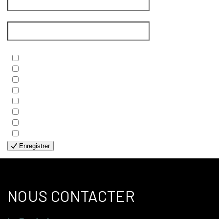
Courriel
*
Newsletters
*
- BIBLE
- COUPLES
- EDITIONS
- FAMILLES
- GÉNÉRALE
- HANDICAP VISUEL
- HUMANITAIRE
- SOLOS
Enregistrer
NOUS CONTACTER