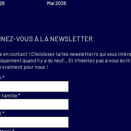
26
Mai 2026
NEZ-VOUS À LA NEWSLETTER
 en contact ! Choisissez la/les newsletter/s qui vous intér
uniquement quand il y a du neuf... Et n'hésitez pas à nous écri
 vraiment pour nous !
m
*
 famille
*
el
*
tters
*