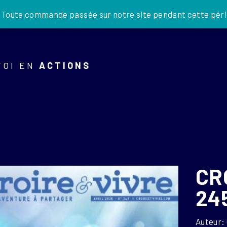
JE DONNE
. Toute commande passée sur notre site pendant cette pério
FOI EN
ACTIONS
CR
24
Auteur: 