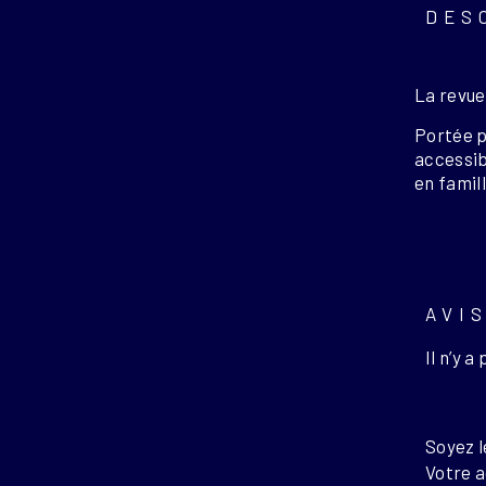
DES
La revue
Portée p
accessibl
en famil
AVI
Il n’y a
Soyez l
Votre a