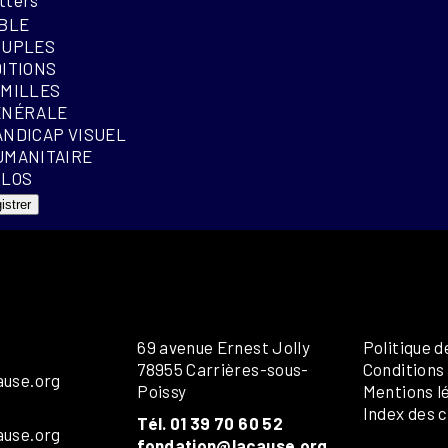
IBLE
OUPLES
DITIONS
AMILLES
ÉNÉRALE
ANDICAP VISUEL
UMANITAIRE
OLOS
istrer
69 avenue Ernest Jolly
Politique d
78955 Carrières-sous-
Conditions
ause.org
Poissy
Mentions l
Index des c
Tél. 01 39 70 60 52
ause.org
fondation@lacause.org