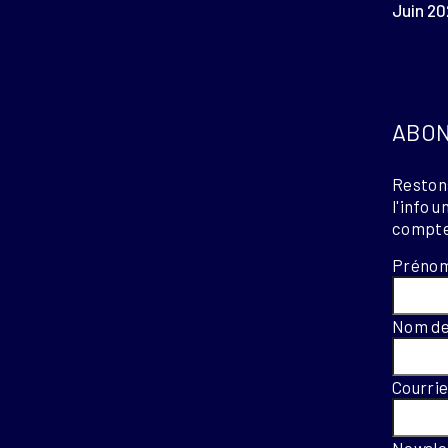
Juin 20
ABON
Restons
l'info 
compte
Préno
Nom de
Courri
Newsle