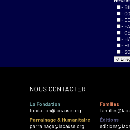
- B
- C
- E
- F
- G
- H
- H
- S
Enreg
NOUS CONTACTER
La Fondation
Familles
fondation@lacause.org
familles@lac
Parrainage & Humanitaire
Éditions
parrainage@lacause.org
editions@lac