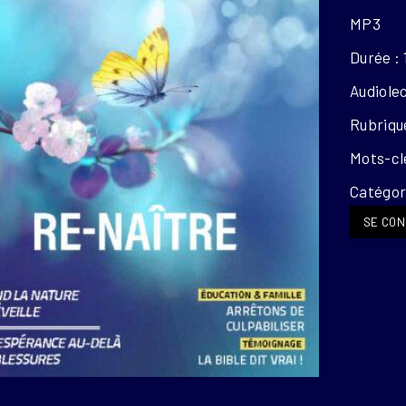
MP3
Durée : 
Audiole
Rubriqu
Mots-clé
Catégori
SE CON