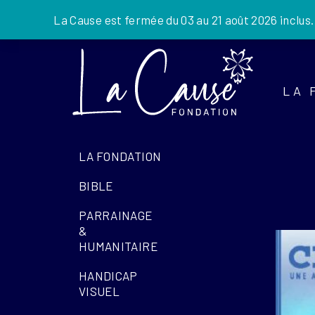
La Cause est fermée du 03 au 21 août 2026 inclus
LA 
LA FONDATION
BIBLE
PARRAINAGE
&
HUMANITAIRE
HANDICAP
VISUEL