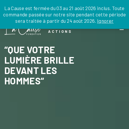
JE DONNE
JE PARRAINE
NOUS SOUTENIR
0 ARTICLE
La Cause est fermée du 03 au 21 août 2026 inclus. Toute
commande passée sur notre site pendant cette période
DEPUIS LA FRANCE
sera traitée à partir du 24 août 2026.
Ignorer
Skip
DEPUIS L’INTERNATIONAL
LA FOI EN
to
EN TANT QU’ORGANISATION
ACTIONS
the
EN TANT QU’AMBASSADEUR
content
LEGS, LIBÉRALITÉS
“QUE VOTRE
LUMIÈRE BRILLE
DEVANT LES
HOMMES“