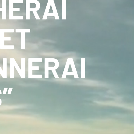
HERAI
 ET
NNERAI
”