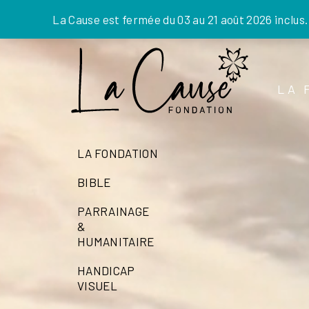
La Cause est fermée du 03 au 21 août 2026 inclus
Skip
to
the
LA 
content
LA FONDATION
BIBLE
PARRAINAGE
&
HUMANITAIRE
HANDICAP
VISUEL