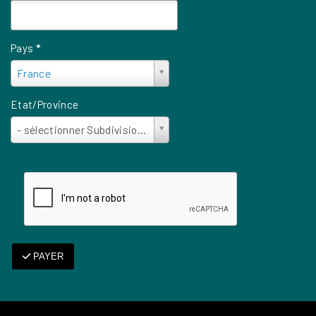
Pays
*
Pays
France
*
Etat/Province
Etat/Province
- sélectionner Subdivision de pays -
PAYER