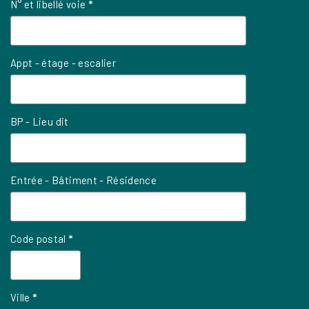
N° et libellé voie
*
Appt - étage - escalier
BP - Lieu dit
Entrée - Bâtiment - Résidence
Code postal
*
Ville
*