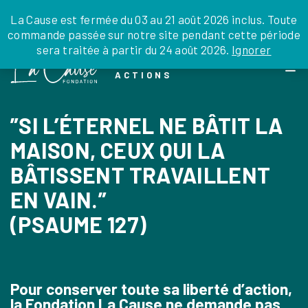
JE DONNE
JE PARRAINE
NOUS SOUTENIR
0 ARTICLE
La Cause est fermée du 03 au 21 août 2026 inclus. Toute
commande passée sur notre site pendant cette période
DEPUIS LA FRANCE
sera traitée à partir du 24 août 2026.
Ignorer
Skip
DEPUIS L’INTERNATIONAL
LA FOI EN
to
EN TANT QU’ORGANISATION
ACTIONS
the
EN TANT QU’AMBASSADEUR
content
LEGS, LIBÉRALITÉS
”SI L’ÉTERNEL NE BÂTIT LA
MAISON, CEUX QUI LA
BÂTISSENT TRAVAILLENT
EN VAIN.”
(PSAUME 127)
Pour conserver toute sa liberté d’action,
la Fondation La Cause ne demande pas