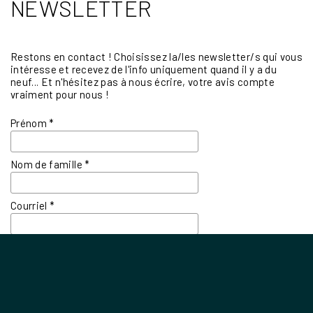
NEWSLETTER
Restons en contact ! Choisissez la/les newsletter/s qui vous
intéresse et recevez de l'info uniquement quand il y a du
neuf... Et n'hésitez pas à nous écrire, votre avis compte
vraiment pour nous !
Prénom
*
Nom de famille
*
Courriel
*
Newsletters
*
- BIBLE
- COUPLES
- EDITIONS
- FAMILLES