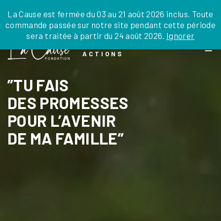
JE DONNE
JE PARRAINE
NOUS SOUTENIR
0 ARTICLE
La Cause est fermée du 03 au 21 août 2026 inclus. Toute
commande passée sur notre site pendant cette période
DEPUIS LA FRANCE
sera traitée à partir du 24 août 2026.
Ignorer
Skip
DEPUIS L’INTERNATIONAL
LA FOI EN
to
EN TANT QU’ORGANISATION
ACTIONS
the
EN TANT QU’AMBASSADEUR
content
LEGS, LIBÉRALITÉS
”TU FAIS
DES PROMESSES
POUR L’AVENIR
DE MA FAMILLE”