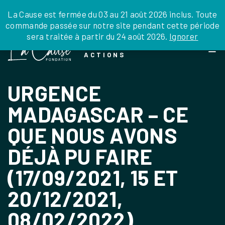
JE DONNE
JE PARRAINE
NOUS SOUTENIR
0 ARTICLE
La Cause est fermée du 03 au 21 août 2026 inclus. Toute
commande passée sur notre site pendant cette période
DEPUIS LA FRANCE
sera traitée à partir du 24 août 2026.
Ignorer
Skip
DEPUIS L’INTERNATIONAL
LA FOI EN
to
EN TANT QU’ORGANISATION
ACTIONS
the
EN TANT QU’AMBASSADEUR
content
LEGS, LIBÉRALITÉS
URGENCE
MADAGASCAR – CE
QUE NOUS AVONS
DÉJÀ PU FAIRE
(17/09/2021, 15 ET
20/12/2021,
08/02/2022)