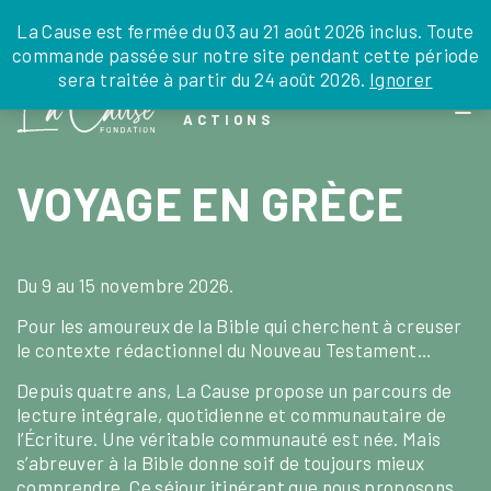
JE DONNE
JE PARRAINE
NOUS SOUTENIR
0 ARTICLE
La Cause est fermée du 03 au 21 août 2026 inclus. Toute
commande passée sur notre site pendant cette période
DEPUIS LA FRANCE
sera traitée à partir du 24 août 2026.
Ignorer
Skip
DEPUIS L’INTERNATIONAL
LA FOI EN
to
EN TANT QU’ORGANISATION
ACTIONS
the
EN TANT QU’AMBASSADEUR
content
LEGS, LIBÉRALITÉS
VOYAGE EN GRÈCE
Du 9 au 15 novembre 2026.
Pour les amoureux de la Bible qui cherchent à creuser
le contexte rédactionnel du Nouveau Testament…
Depuis quatre ans, La Cause propose un parcours de
lecture intégrale, quotidienne et communautaire de
l’Écriture. Une véritable communauté est née. Mais
s’abreuver à la Bible donne soif de toujours mieux
comprendre. Ce séjour itinérant que nous proposons