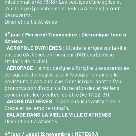
missionnaire (Ac 18:18). Les vestiges d’une église et
d’un temple (possiblement dédié à Artémis) furent
découverts.
Dîner et nuit à Athènes
e
3
jour / Mercredi 11 novembre :
Dieu unique face à
Athéna
ACROPOLE D’ATHÈNES
: Citadelle érigée sur la ville
antique d’Athènes en l’honneur d’Athéna (déesse
titulaire de la ville).
AÉROPAGE
: le mot désigne à l’origine une assemblée
de juges et de magistrats. A l’époque romaine elle
devint une place publique. C’est ici que l’apôtre Paul
prononça son discours à l’attention des athéniens
concernant leurs cultes idolâtre (Ac 17:22-31).
AGORA D’ATHÈNES
: Place publique antique de la
Grèce et de l’empire romain.
BALADE DANS LA VIEILLE VILLE D’ATHÈNES
Dîner et nuit à Athènes
e
4
jour / Jeudi 12 novembre :
METEORA