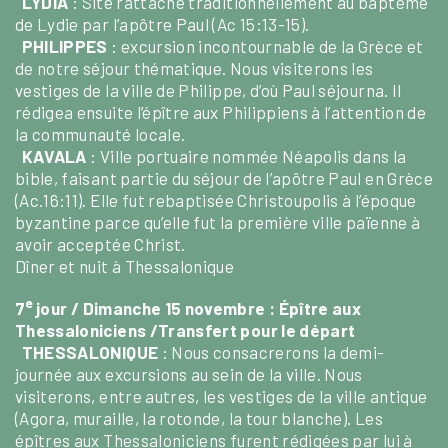
LYDIA
: Site rattaché traditionnellement au baptême
de Lydie par l’apôtre Paul (Ac 15:13-15).
PHILIPPES
: excursion incontournable de la Grèce et
de notre séjour thématique. Nous visiterons les
vestiges de la ville de Philippe, d’où Paul séjourna. Il
rédigea ensuite l’épître aux Philippiens à l’attention de
la communauté locale.
KAVALA
: Ville portuaire nommée Néapolis dans la
bible, faisant partie du séjour de l’apôtre Paul en Grèce
(Ac.16:11). Elle fut rebaptisée Christoupolis à l’époque
byzantine parce qu’elle fut la première ville païenne à
avoir acceptée Christ.
Dîner et nuit à Thessalonique
e
7
jour / Dimanche 15 novembre :
Épître aux
Thessaloniciens /Transfert pour le départ
THESSALONIQUE
: Nous consacrerons la demi-
journée aux excursions au sein de la ville. Nous
visiterons, entre autres, les vestiges de la ville antique
(Agora, muraille, la rotonde, la tour blanche). Les
épîtres aux Thessaloniciens furent rédigées par lui à