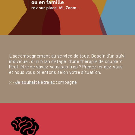
L’accompagnement au service de tous. Besoin d’un suivi
individuel, d’un bilan d’étape, d’une thérapie de couple ?
Peut-être ne savez-vous pas trop ? Prenez rendez-vous
et nous vous orientons selon votre situation.
>> Je souhaite être accompagné