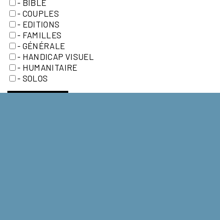
- BIBLE
- COUPLES
- EDITIONS
- FAMILLES
- GÉNÉRALE
- HANDICAP VISUEL
- HUMANITAIRE
- SOLOS
ENREGISTRER
NOUS CONTACTER
La Fondation
fondation@lacause.org