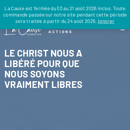
JE DONNE
JE PARRAINE
NOUS SOUTENIR
0 ARTICLE
La Cause est fermée du 03 au 21 août 2026 inclus. Toute
commande passée sur notre site pendant cette période
DEPUIS LA FRANCE
sera traitée à partir du 24 août 2026.
Ignorer
Skip
DEPUIS L’INTERNATIONAL
LA FOI EN
to
EN TANT QU’ORGANISATION
ACTIONS
the
EN TANT QU’AMBASSADEUR
content
LEGS, LIBÉRALITÉS
LE CHRIST NOUS A
LIBÉRÉ POUR QUE
NOUS SOYONS
VRAIMENT LIBRES