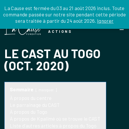
JE DONNE
JE PARRAINE
NOUS SOUTENIR
0 ARTICLE
La Cause est fermée du 03 au 21 août 2026 inclus. Toute
commande passée sur notre site pendant cette période
DEPUIS LA FRANCE
sera traitée à partir du 24 août 2026.
Ignorer
Skip
DEPUIS L’INTERNATIONAL
LA FOI EN
to
EN TANT QU’ORGANISATION
ACTIONS
the
EN TANT QU’AMBASSADEUR
content
LEGS, LIBÉRALITÉS
LE CAST AU TOGO
(OCT. 2020)
Sommaire
masquer
À propos du centre
Le parrainage du CAST
À propos du Togo
À propos de Kpalimé où se trouve le CAST
Liste d’autres articles à propos du Togo