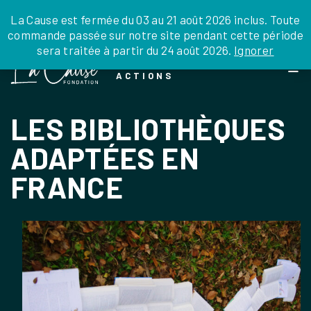
JE DONNE
JE PARRAINE
NOUS SOUTENIR
0 ARTICLE
La Cause est fermée du 03 au 21 août 2026 inclus. Toute
commande passée sur notre site pendant cette période
DEPUIS LA FRANCE
sera traitée à partir du 24 août 2026.
Ignorer
Skip
DEPUIS L’INTERNATIONAL
LA FOI EN
to
EN TANT QU’ORGANISATION
ACTIONS
the
EN TANT QU’AMBASSADEUR
content
LEGS, LIBÉRALITÉS
LES BIBLIOTHÈQUES
ADAPTÉES EN
FRANCE