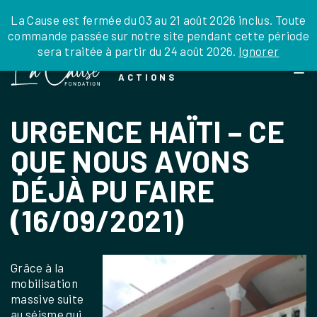
JE DONNE
JE PARRAINE
NOUS SOUTENIR
0 ARTICLE
La Cause est fermée du 03 au 21 août 2026 inclus. Toute
commande passée sur notre site pendant cette période
DEPUIS LA FRANCE
sera traitée à partir du 24 août 2026.
Ignorer
Skip
DEPUIS L’INTERNATIONAL
LA FOI EN
to
EN TANT QU’ORGANISATION
ACTIONS
the
EN TANT QU’AMBASSADEUR
content
LEGS, LIBÉRALITÉS
URGENCE HAÏTI – CE
QUE NOUS AVONS
DÉJÀ PU FAIRE
(16/09/2021)
Grâce à la
mobilisation
massive suite
au séisme qui