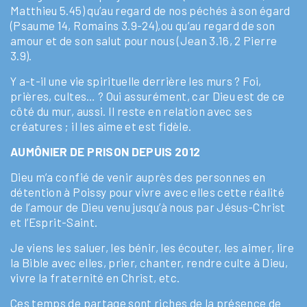
Matthieu 5.45) qu’au regard de nos péchés à son égard
(Psaume 14, Romains 3.9-24),ou qu’au regard de son
amour et de son salut pour nous (Jean 3.16, 2 Pierre
3.9).
Y a-t-il une vie spirituelle derrière les murs ? Foi,
prières, cultes… ? Oui assurément, car Dieu est de ce
côté du mur, aussi. Il reste en relation avec ses
créatures ; il les aime et est fidèle.
AUMÔNIER DE PRISON DEPUIS 2012
Dieu m’a confié de venir auprès des personnes en
détention à Poissy pour vivre avec elles cette réalité
de l’amour de Dieu venu jusqu’à nous par Jésus-Christ
et l’Esprit-Saint.
Je viens les saluer, les bénir, les écouter, les aimer, lire
la Bible avec elles, prier, chanter, rendre culte à Dieu,
vivre la fraternité en Christ, etc.
Ces temps de partage sont riches de la présence de