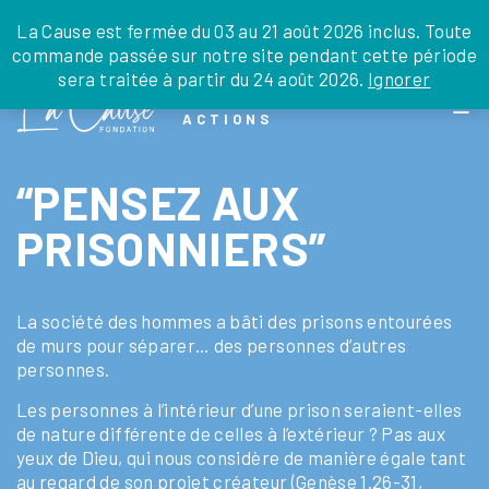
JE DONNE
JE PARRAINE
NOUS SOUTENIR
0 ARTICLE
La Cause est fermée du 03 au 21 août 2026 inclus. Toute
commande passée sur notre site pendant cette période
DEPUIS LA FRANCE
sera traitée à partir du 24 août 2026.
Ignorer
Skip
DEPUIS L’INTERNATIONAL
LA FOI EN
to
EN TANT QU’ORGANISATION
ACTIONS
the
EN TANT QU’AMBASSADEUR
content
LEGS, LIBÉRALITÉS
“PENSEZ AUX
PRISONNIERS”
La société des hommes a bâti des prisons entourées
de murs pour séparer… des personnes d’autres
personnes.
Les personnes à l’intérieur d’une prison seraient-elles
de nature différente de celles à l’extérieur ? Pas aux
yeux de Dieu, qui nous considère de manière égale tant
au regard de son projet créateur (Genèse 1.26-31,