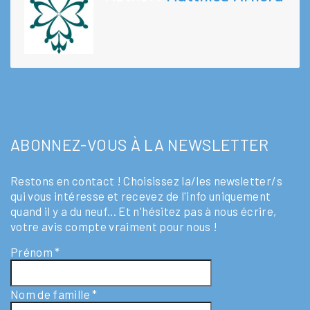
ABONNEZ-VOUS À LA NEWSLETTER
Restons en contact ! Choisissez la/les newsletter/s
qui vous intéresse et recevez de l'info uniquement
quand il y a du neuf... Et n'hésitez pas à nous écrire,
votre avis compte vraiment pour nous !
Prénom
*
Nom de famille
*