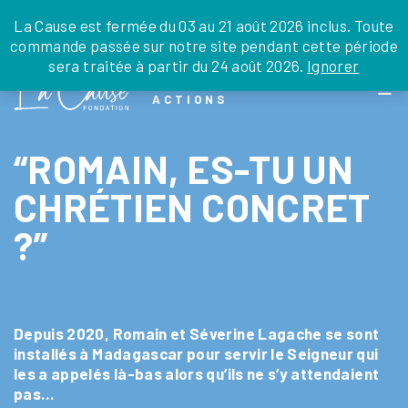
JE DONNE
JE PARRAINE
NOUS SOUTENIR
0 ARTICLE
La Cause est fermée du 03 au 21 août 2026 inclus. Toute
commande passée sur notre site pendant cette période
DEPUIS LA FRANCE
sera traitée à partir du 24 août 2026.
Ignorer
Skip
DEPUIS L’INTERNATIONAL
LA FOI EN
to
EN TANT QU’ORGANISATION
ACTIONS
the
EN TANT QU’AMBASSADEUR
content
LEGS, LIBÉRALITÉS
“ROMAIN, ES-TU UN
CHRÉTIEN CONCRET
?”
Depuis 2020, Romain et Séverine Lagache se sont
installés à Madagascar
pour servir le Seigneur qui
les a appelés là-bas alors qu’ils ne s’y attendaient
pas…