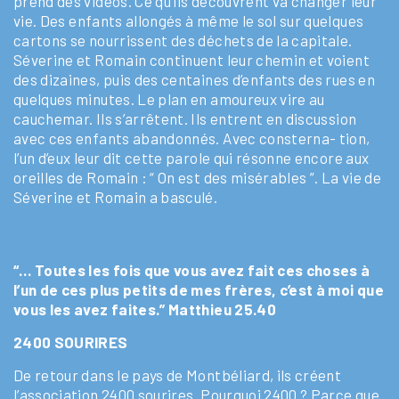
prend des vidéos. Ce qu’ils découvrent va changer leur
vie. Des enfants allongés à même le sol sur quelques
cartons se nourrissent des déchets de la capitale.
Séverine et Romain continuent leur chemin et voient
des dizaines, puis des centaines d’enfants des rues en
quelques minutes. Le plan en amoureux vire au
cauchemar. Ils s’arrêtent. Ils entrent en discussion
avec ces enfants abandonnés. Avec consterna- tion,
l’un d’eux leur dit cette parole qui résonne encore aux
oreilles de Romain : “ On est des misérables ”. La vie de
Séverine et Romain a basculé.
“… Toutes les fois que vous avez fait ces choses à
l’un de ces plus petits de mes frères, c’est à moi que
vous les avez faites.”
Matthieu 25.40
2400 SOURIRES
De retour dans le pays de Montbéliard, ils créent
l’association 2400 sourires. Pourquoi 2400 ? Parce que