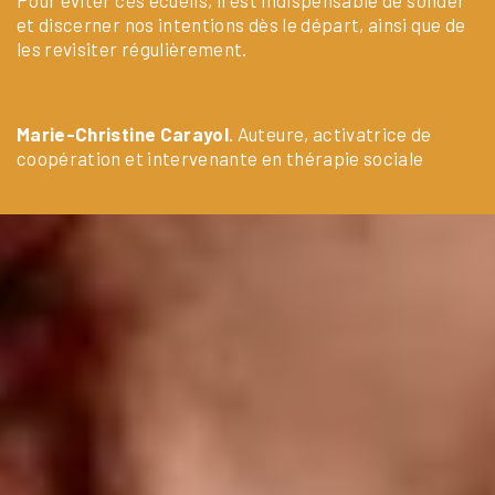
et discerner nos intentions dès le départ, ainsi que de
les revisiter régulièrement.
Marie-Christine Carayol
. Auteure, activatrice de
coopération et intervenante en thérapie sociale