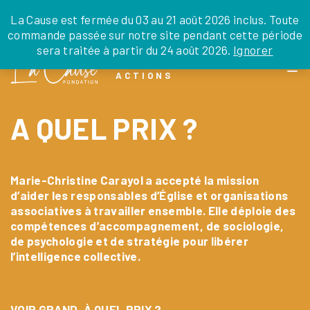
JE DONNE
JE PARRAINE
NOUS SOUTENIR
0 ARTICLE
La Cause est fermée du 03 au 21 août 2026 inclus. Toute
commande passée sur notre site pendant cette période
DEPUIS LA FRANCE
sera traitée à partir du 24 août 2026.
Ignorer
Skip
DEPUIS L’INTERNATIONAL
LA FOI EN
to
EN TANT QU’ORGANISATION
ACTIONS
the
EN TANT QU’AMBASSADEUR
content
LEGS, LIBÉRALITÉS
A QUEL PRIX ?
Marie-Christine Carayol a accepté la mission
d’aider les responsables d’Église et organisations
associatives à travailler ensemble. Elle déploie des
compétences d’accompagnement, de sociologie,
de psychologie et de stratégie pour libérer
l’intelligence collective.
VOIR GRAND, À QUEL PRIX ?