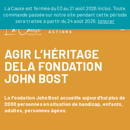
JE DONNE
JE PARRAINE
NOUS SOUTENIR
0 ARTICLE
La Cause est fermée du 03 au 21 août 2026 inclus. Toute
commande passée sur notre site pendant cette période
DEPUIS LA FRANCE
sera traitée à partir du 24 août 2026.
Ignorer
Skip
DEPUIS L’INTERNATIONAL
LA FOI EN
to
EN TANT QU’ORGANISATION
ACTIONS
the
EN TANT QU’AMBASSADEUR
content
LEGS, LIBÉRALITÉS
AGIR L’HÉRITAGE
DELA FONDATION
JOHN BOST
La Fondation John Bost accueille aujourd’hui plus de
2000 personnes en situation de handicap, enfants,
adultes, personnes âgées.