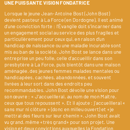
UNE PUISSANTE VISION FONDATRICE
Lorsque le jeune Jean-Antoine Bost (John Bost)
devient pasteur à La Force (en Dordogne), il est animé
d’une conviction forte : l’Évangile doit s’incarner dans
un engagement social au service des plus fragiles et
particulièrement pour ceux qui, en raison d’un
handicap de naissance ou une maladie incurable sont
mis au ban de la société. John Bost se lance dans une
entreprise un peu folle, celle d’accueillir dans son
presbytère à La Force, puis bientôt dans une maison
aménagée, des jeunes femmes malades mentales ou
handicapées, cachées, abandonnées, et souvent
livrées à leur sort dans des endroits peu
recommandables. John Bost dévoile une vision pour
son œuvre : « J’accueillerai, au nom de mon Maître,
ceux que tous repoussent ». Et il ajoute : j’accueillerai «
sans mur ni clôture » (donc en milieu ouvert) et «je
mettrai des fleurs sur leur chemin ». John Bost avait
vu grand, même «très grand» pour son projet. Une
vision et deux convictions auxquelles la Fondation