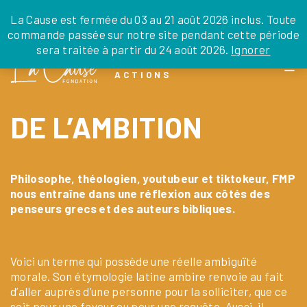
JE DONNE
JE PARRAINE
NOUS SOUTENIR
0 ARTICLE
La Cause est fermée du 03 au 21 août 2026 inclus. Toute
commande passée sur notre site pendant cette période
DEPUIS LA FRANCE
sera traitée à partir du 24 août 2026.
Ignorer
Skip
DEPUIS L’INTERNATIONAL
LA FOI EN
to
EN TANT QU’ORGANISATION
ACTIONS
the
EN TANT QU’AMBASSADEUR
content
LEGS, LIBÉRALITÉS
DE L’AMBITION
Philosophe, théologien, youtubeur et tiktokeur, FMP
nous entraîne dans une réflexion aux côtés des
penseurs grecs et des auteurs bibliques.
Voici un terme qui possède une réelle ambiguïté
morale. Son étymologie latine ambire renvoie au fait
d’aller auprès d’une personne pour la solliciter, que ce
soit pour une faveur ou pour une requête. Aussi, il