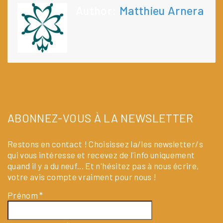
Author:
Matthieu Arnera
ABONNEZ-VOUS À LA NEWSLETTER
Restons en contact ! Choisissez la/les newsletter/s
qui vous intéresse et recevez de l'info uniquement
quand il y a du neuf... Et n'hésitez pas à nous écrire,
votre avis compte vraiment pour nous !
Prénom
*