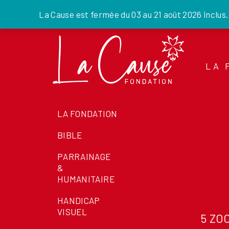
La Cause est fermée du 03 au 21 août 2026 inclus
Skip
to
the
LA 
content
LA FONDATION
BIBLE
PARRAINAGE
&
HUMANITAIRE
HANDICAP
VISUEL
5 ZO