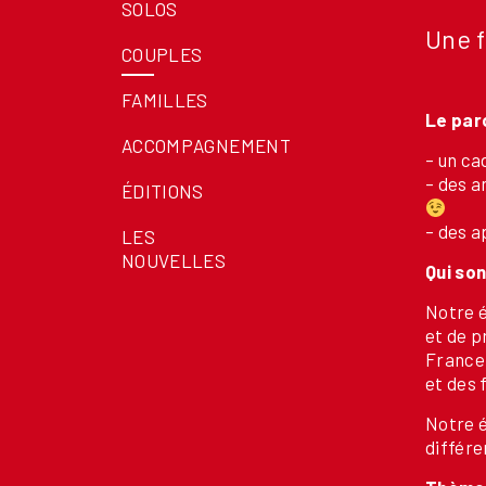
SOLOS
Une f
COUPLES
FAMILLES
Le parc
ACCOMPAGNEMENT
– un ca
– des a
ÉDITIONS
– des a
LES
NOUVELLES
Qui son
Notre é
et de p
France
et des 
Notre é
différe