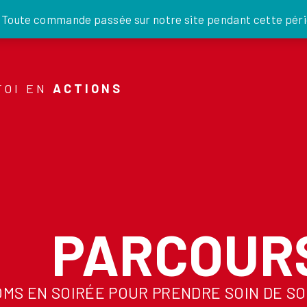
JE DONNE
. Toute commande passée sur notre site pendant cette pério
FOI EN
ACTIONS
PARCOUR
OMS EN SOIRÉE POUR PRENDRE SOIN DE S