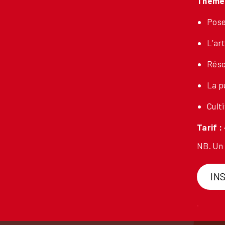
Thèmes
Pose
L’ar
Réso
La p
Cult
Tarif :
NB. Un 
IN
.