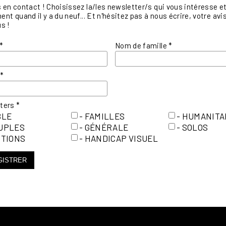
en contact ! Choisissez la/les newsletter/s qui vous intéresse et 
nt quand il y a du neuf... Et n'hésitez pas à nous écrire, votre a
s !
*
Nom de famille
*
l
*
tters
*
BLE
- FAMILLES
- HUMANITA
OUPLES
- GÉNÉRALE
- SOLOS
ITIONS
- HANDICAP VISUEL
GISTRER