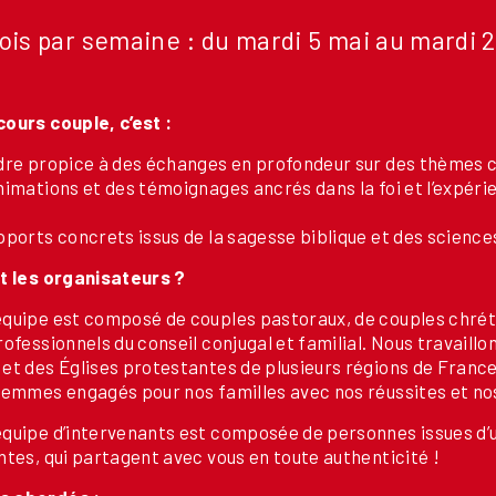
ois par semaine : du mardi 5 mai au mardi 2
ours couple, c’est :
dre propice à des échanges en profondeur sur des thèmes cl
nimations et des témoignages ancrés dans la foi et l’expér
pports concrets issus de la sagesse biblique et des scienc
t les organisateurs ?
quipe est composé de couples pastoraux, de couples chrét
rofessionnels du conseil conjugal et familial. Nous travaill
 et des Églises protestantes de plusieurs régions de Fra
femmes engagés pour nos familles avec nos réussites et no
quipe d’intervenants est composée de personnes issues d’u
ntes, qui partagent avec vous en toute authenticité !