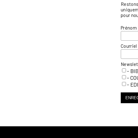
Restons 
uniqueme
pour nou
Prénom
Courrie
Newsle
- BI
- C
- ED
ENRE