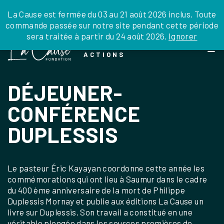
JE DONNE
JE PARRAINE
NOUS SOUTENIR
0 ARTICLE
La Cause est fermée du 03 au 21 août 2026 inclus. Toute
commande passée sur notre site pendant cette période
DEPUIS LA FRANCE
sera traitée à partir du 24 août 2026.
Ignorer
Skip
DEPUIS L’INTERNATIONAL
LA FOI EN
to
EN TANT QU’ORGANISATION
ACTIONS
the
EN TANT QU’AMBASSADEUR
content
LEGS, LIBÉRALITÉS
DÉJEUNER-
CONFÉRENCE
DUPLESSIS
Le pasteur Éric Kayayan coordonne cette année les
commémorations qui ont lieu à Saumur dans le cadre
du 400 ème anniversaire de la mort de Philippe
Duplessis Mornay et publie aux éditions La Cause un
livre sur Duplessis. Son travail a constitué en une
véritable plongée dans les sources premières de