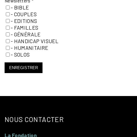
Newsletters
*
- BIBLE
- COUPLES
- EDITIONS
- FAMILLES
- GÉNÉRALE
- HANDICAP VISUEL
- HUMANITAIRE
- SOLOS
ENREGISTRER
NOUS CONTACTER
La Fondation