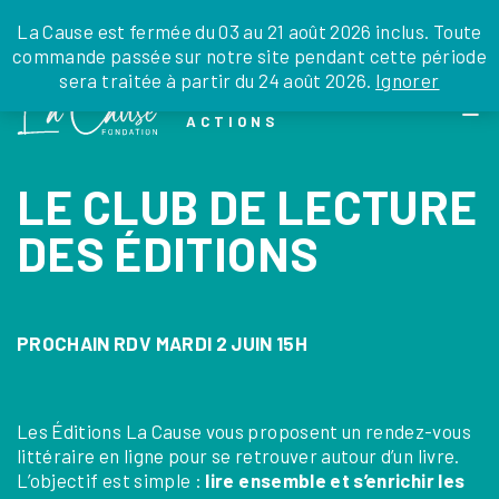
JE DONNE
JE PARRAINE
NOUS SOUTENIR
0 ARTICLE
La Cause est fermée du 03 au 21 août 2026 inclus. Toute
commande passée sur notre site pendant cette période
DEPUIS LA FRANCE
sera traitée à partir du 24 août 2026.
Ignorer
Skip
DEPUIS L’INTERNATIONAL
LA FOI EN
to
EN TANT QU’ORGANISATION
ACTIONS
the
EN TANT QU’AMBASSADEUR
content
LEGS, LIBÉRALITÉS
LE CLUB DE LECTURE
DES ÉDITIONS
PROCHAIN RDV MARDI 2 JUIN 15H
Les Éditions La Cause vous proposent un rendez-vous
littéraire en ligne pour se retrouver autour d’un livre.
L’objectif est simple :
lire ensemble et s’enrichir les