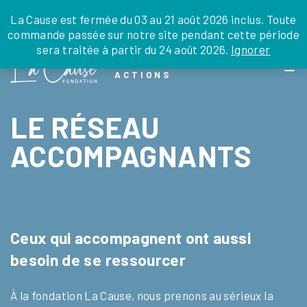
JE DONNE
JE PARRAINE
NOUS SOUTENIR
0 ARTICLE
La Cause est fermée du 03 au 21 août 2026 inclus. Toute
commande passée sur notre site pendant cette période
DEPUIS LA FRANCE
sera traitée à partir du 24 août 2026.
Ignorer
Skip
DEPUIS L’INTERNATIONAL
LA FOI EN
to
EN TANT QU’ORGANISATION
ACTIONS
the
EN TANT QU’AMBASSADEUR
content
LEGS, LIBÉRALITÉS
LE RÉSEAU
ACCOMPAGNANTS
Ceux qui accompagnent ont aussi
besoin de se ressourcer
À la fondation La Cause, nous prenons au sérieux la