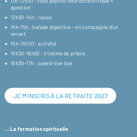
11h-12h30 : topo psycho-neuroscientifique +
question
12h30-14h : repas
14h-15h : balade digestive – en compagnie d’un
verset
15h-15h30 : activité
15h30-16h00 : trinôme de prière
16h30-17h : speed-bye bye
JE M’INSCRIS À LA RETRAITE 2027
… La formation spirituelle