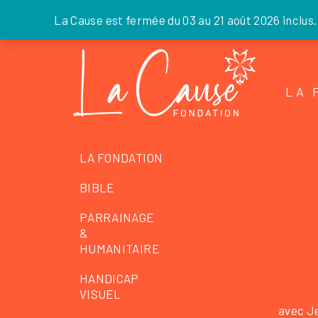
La Cause est fermée du 03 au 21 août 2026 inclus
Skip
to
the
LA 
content
LA FONDATION
BIBLE
PARRAINAGE
&
HUMANITAIRE
HANDICAP
VISUEL
avec J