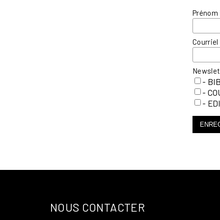
Prénom
Courrie
Newsle
- BI
- C
- ED
ENRE
NOUS CONTACTER