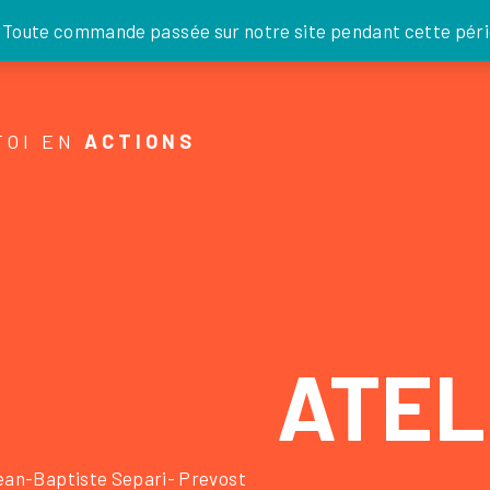
JE DONNE
. Toute commande passée sur notre site pendant cette pério
FOI EN
ACTIONS
ATEL
ean-Baptiste Separi- Prevost