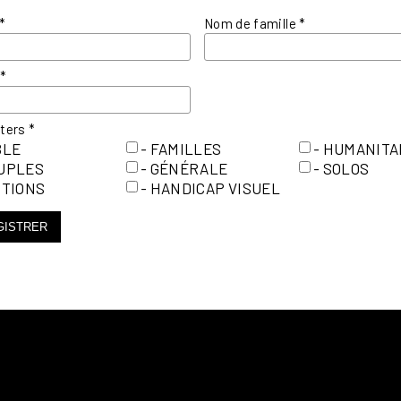
*
Nom de famille
*
l
*
tters
*
BLE
- FAMILLES
- HUMANITA
OUPLES
- GÉNÉRALE
- SOLOS
ITIONS
- HANDICAP VISUEL
GISTRER