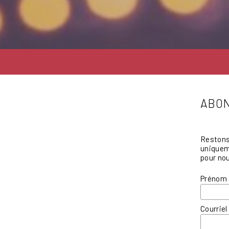
ABON
Restons 
uniqueme
pour nou
Prénom
Courrie