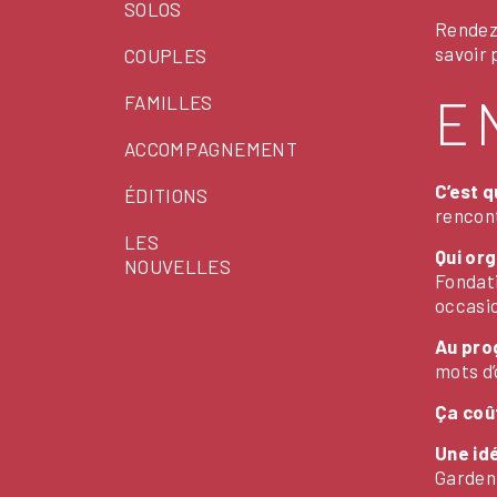
SOLOS
Rendez
savoir 
COUPLES
E
FAMILLES
ACCOMPAGNEMENT
C’est q
ÉDITIONS
rencon
LES
Qui or
NOUVELLES
Fondati
occasio
Au pr
mots d’
Ça coû
Une id
Garden 