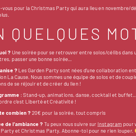
-vous pour la Christmas Party qui aura lieu en novembre/
plus.
N QUELQUES MO
uoi ?
Une soirée pour se retrouver entre solos/célibs dans un
tres, passer une bonne soirée…
ganise ?
Les
Garden Party
sont nées d’une collaboration ent
on La Cause. Nous sommes une équipe de solos et de couple
ns de se réjouir et de créer du lien !
ogramme
: Stand-up, animations, danse, cocktail et buffet… 
ordre c’est Liberté et Créativité !
te combien ?
20€ pour la soirée, tout compris
ée de l’ambiance ?
Tu peux nous suivre sur
Instagram
pour v
Party et Christmas Party. Abonne-toi pour ne rien louper.