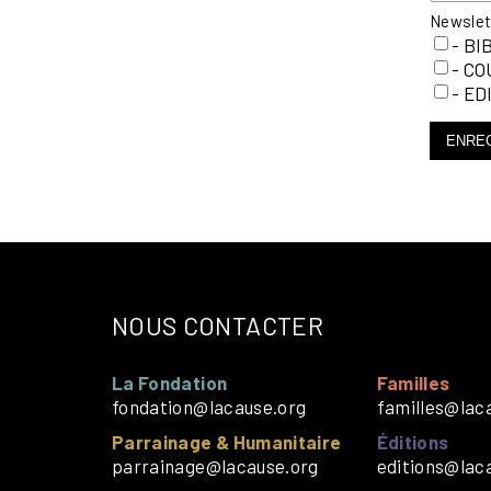
Newsle
- BI
- C
- ED
ENRE
NOUS CONTACTER
La Fondation
Familles
fondation@lacause.org
familles@lac
Parrainage & Humanitaire
Éditions
parrainage@lacause.org
editions@lac