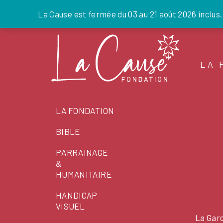
La Cause est fermée du 03 au 21 août 2026 inclus
Skip
to
the
LA 
content
LA FONDATION
BIBLE
PARRAINAGE
&
HUMANITAIRE
HANDICAP
VISUEL
La Gard