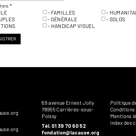
tters
*
BLE
- FAMILLES
- HUMANITA
OUPLES
- GÉNÉRALE
- SOLOS
ITIONS
- HANDICAP VISUEL
GISTRER
69 avenue Ernest Jolly
Politique d
78955 Carrières-sous-
Conditions
ause.org
Poissy
Mentions l
Index des c
Tél. 01 39 70 60 52
ause.org
fondation@lacause.org