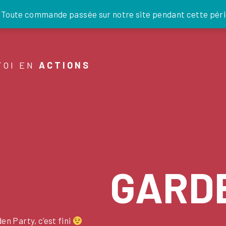
JE DONNE
. Toute commande passée sur notre site pendant cette pério
FOI EN
ACTIONS
GARD
en Party, c’est fini