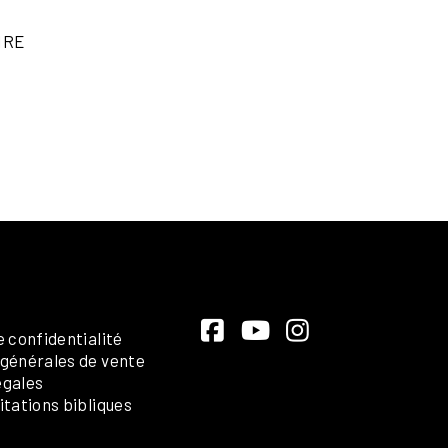
IRE
e confidentialité
 générales de vente
égales
itations bibliques