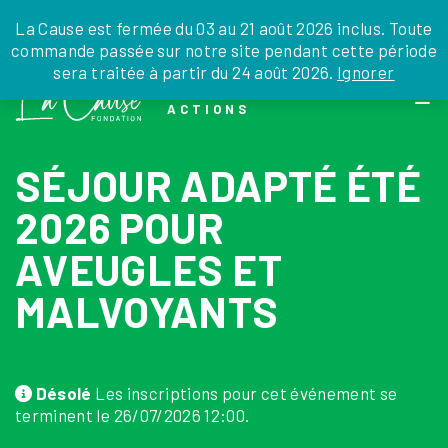
JE DONNE
JE PARRAINE
NOUS SOUTENIR
0 ARTICLE
La Cause est fermée du 03 au 21 août 2026 inclus. Toute
commande passée sur notre site pendant cette période
DEPUIS LA FRANCE
sera traitée à partir du 24 août 2026.
Ignorer
Skip
DEPUIS L’INTERNATIONAL
LA FOI EN
to
EN TANT QU’ORGANISATION
ACTIONS
the
EN TANT QU’AMBASSADEUR
content
LEGS, LIBÉRALITÉS
SÉJOUR ADAPTÉ ÉTÉ
2026 POUR
AVEUGLES ET
MALVOYANTS
Désolé
Les inscriptions pour cet événement se
terminent le 26/07/2026 12:00.