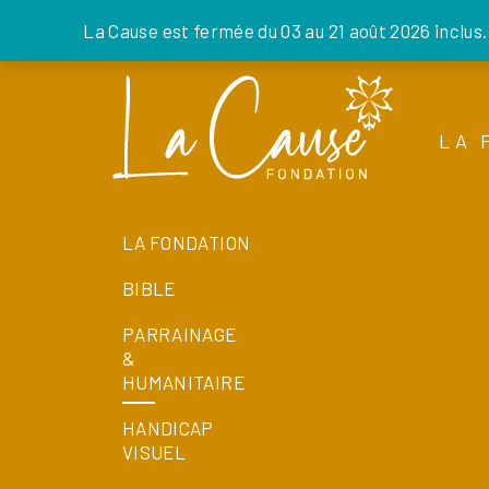
La Cause est fermée du 03 au 21 août 2026 inclus
Skip
to
the
LA 
content
LA FONDATION
BIBLE
PARRAINAGE
&
HUMANITAIRE
HANDICAP
VISUEL