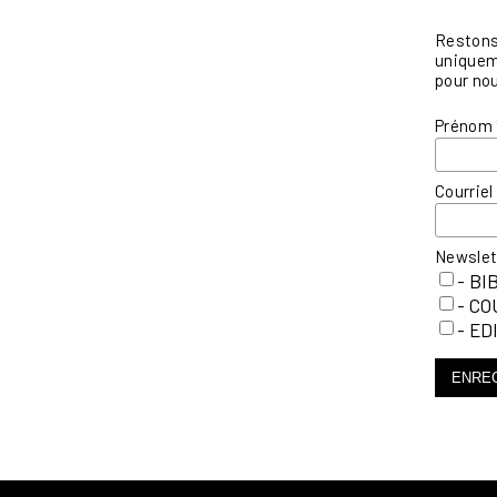
Restons 
uniqueme
pour nou
Prénom
Courrie
Newsle
- BI
- C
- ED
ENRE