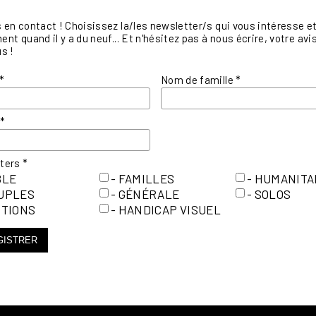
en contact ! Choisissez la/les newsletter/s qui vous intéresse et 
nt quand il y a du neuf... Et n'hésitez pas à nous écrire, votre a
s !
*
Nom de famille
*
l
*
tters
*
BLE
- FAMILLES
- HUMANITA
OUPLES
- GÉNÉRALE
- SOLOS
ITIONS
- HANDICAP VISUEL
GISTRER