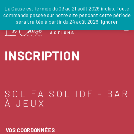
JE DONNE
JE PARRAINE
NOUS SOUTENIR
0 ARTICLE
La Cause est fermée du 03 au 21 août 2026 inclus. Toute
commande passée sur notre site pendant cette période
DEPUIS LA FRANCE
sera traitée à partir du 24 août 2026.
Ignorer
Skip
DEPUIS L’INTERNATIONAL
LA FOI EN
to
EN TANT QU’ORGANISATION
ACTIONS
the
EN TANT QU’AMBASSADEUR
content
LEGS, LIBÉRALITÉS
INSCRIPTION
SOL FA SOL IDF - BAR
À JEUX
VOS COORDONNÉES