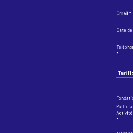
Email
*
Date de
Télépho
*
Tarif(
Fondatio
Particip
Activité
*