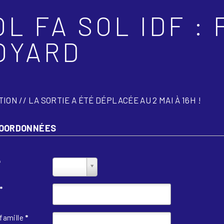
OL FA SOL IDF :
OYARD
ION // LA SORTIE A ÉTÉ DÉPLACÉE AU 2 MAI À 16H !
COORDONNÉES
*
Civilité
*
*
famille
*