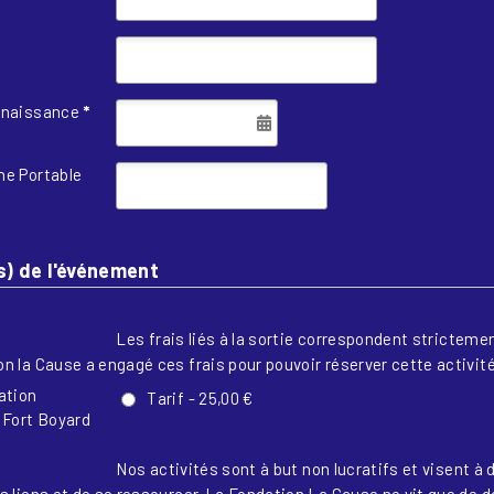
 naissance
*
ne Portable
Could not load payment element - Is there a
problem with your network connection?
s) de l'événement
OK
Les frais liés à la sortie correspondent strictem
n la Cause a engagé ces frais pour pouvoir réserver cette activité
ation
Tarif
-
25,00 €
 Fort Boyard
Nos activités sont à but non lucratifs et visent à 