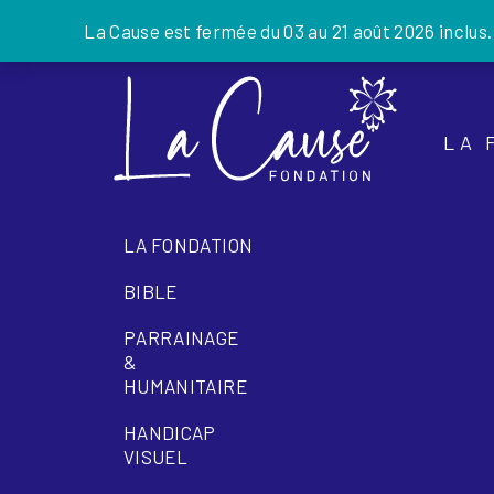
La Cause est fermée du 03 au 21 août 2026 inclus
Skip
to
the
LA 
content
LA FONDATION
BIBLE
PARRAINAGE
&
HUMANITAIRE
HANDICAP
VISUEL