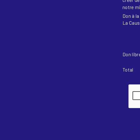
créer de
notre mi
Don à l
La Caus
Don libr
Total