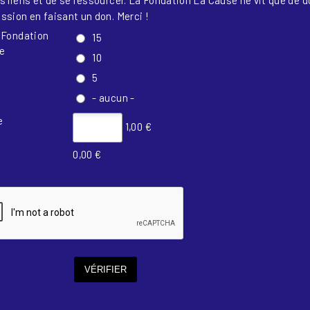
s liens et de se ressourcer. La Fondation La Cause ne vit que de d
ssion en faisant un don. Merci !
a Fondation
15
e
10
5
- aucun -
e
1,00 €
0,00 €
VÉRIFIER