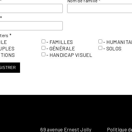
*
Nom de famille
*
l
*
tters
*
BLE
- FAMILLES
- HUMANITA
OUPLES
- GÉNÉRALE
- SOLOS
ITIONS
- HANDICAP VISUEL
GISTRER
69 avenue Ernest Jolly
Politique d