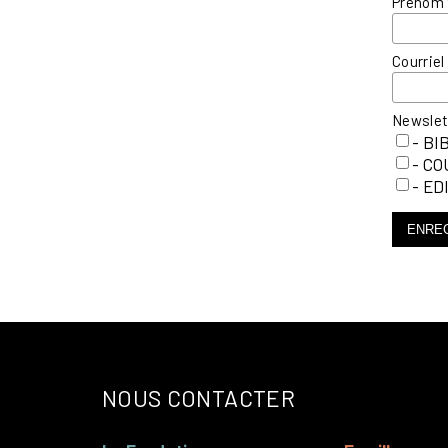
Prénom
Courrie
Newsle
- BI
- C
- ED
ENRE
NOUS CONTACTER