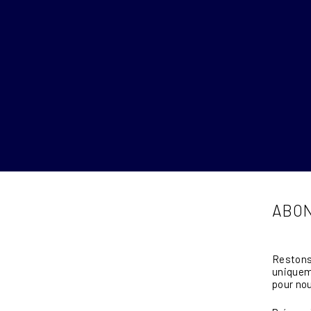
ABON
Restons 
uniqueme
pour nou