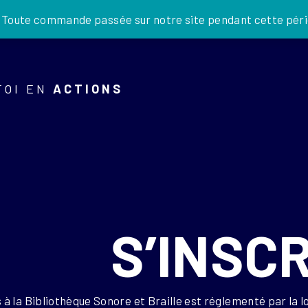
JE DONNE
. Toute commande passée sur notre site pendant cette pério
FOI EN
ACTIONS
S’INSC
 à la Bibliothèque Sonore et Braille est réglementé par la l