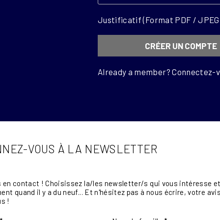
Justificatif (Format PDF / JPEG
Already a member?
Connectez-vo
NEZ-VOUS À LA NEWSLETTER
en contact ! Choisissez la/les newsletter/s qui vous intéresse et 
nt quand il y a du neuf... Et n'hésitez pas à nous écrire, votre a
s !