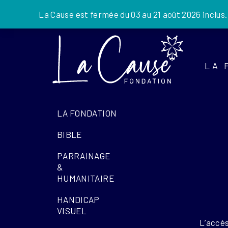
La Cause est fermée du 03 au 21 août 2026 inclus
Skip
to
the
LA 
content
LA FONDATION
BIBLE
PARRAINAGE
&
HUMANITAIRE
HANDICAP
VISUEL
L’accès