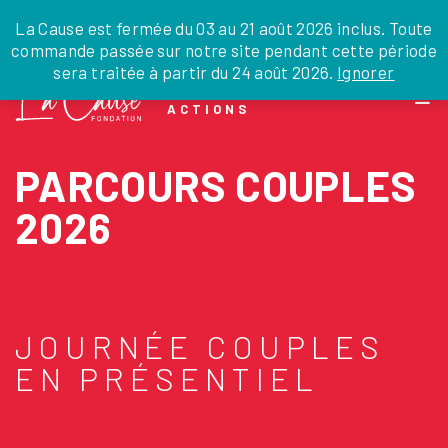
JE DONNE
JE PARRAINE
NOUS SOUTENIR
0 ARTICLE
La Cause est fermée du 03 au 21 août 2026 inclus. Toute
commande passée sur notre site pendant cette période
DEPUIS LA FRANCE
sera traitée à partir du 24 août 2026.
Ignorer
Skip
DEPUIS L’INTERNATIONAL
LA FOI EN
to
EN TANT QU’ORGANISATION
ACTIONS
the
EN TANT QU’AMBASSADEUR
content
LEGS, LIBÉRALITÉS
PARCOURS COUPLES
2026
JOURNÉE COUPLES
EN PRÉSENTIEL