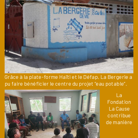
Grâce à la plate-forme Haïti et le Défap, La Bergerie a
pu faire bénéficier le centre du projet “eau potable”.
La
Fondation
La Cause
contribue
de manière