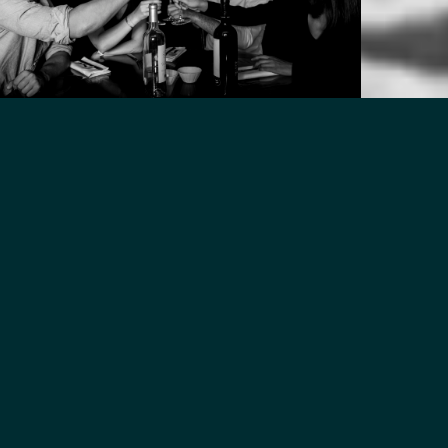
COLONBAGE COHABITATION
ColombAge Cohabitation, une entreprise
d’inspiration chrétienne, s’inscrit dans