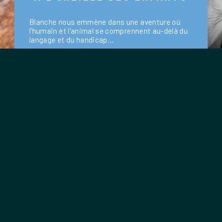
Blanche nous emmène dans une aventure où
l’humain et l’animal se comprennent au-delà du
langage et du handicap…
> Lire l’article