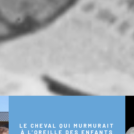
LE CHEVAL QUI MURMURAIT
À L’OREILLE DES ENFANTS