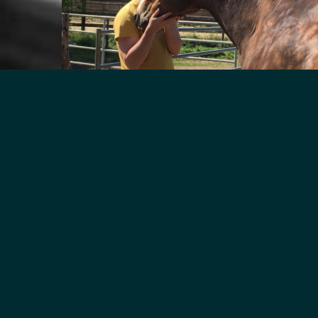
ON N’ENTEND BIEN QU’AVEC
LE CŒUR
Claire Oppert, violoncelliste reconnue, est aussi
pédagogue et art-thérapeute musical.
Spécialisée dans l’accompagnement de
personnes autistes, atteintes d’Alzheimer et en