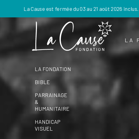
La Cause est fermée du 03 au 21 août 2026 inclus
Skip
to
the
LA 
content
LA FONDATION
BIBLE
PARRAINAGE
&
HUMANITAIRE
HANDICAP
VISUEL