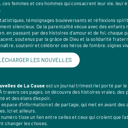
, ces femmes et ces hommes qui consacrent leur vie, leur 
.
tatistiques, témoignages bouleversants et réflexions spir
ent silencieux. De la parentalité vécue avec des enfants 
en, en passant par des histoires d’amour et de foi, chaque p
lacent, soutenus par la grâce de Dieu et la solidarité fratern
naître, soutenir et célébrer ces héros de l’ombre, signes viv
LÉCHARGER LES NOUVELLES
uvelles de La Cause
est un journal trimestriel porté par l
À travers ces pages, on découvre des histoires vraies, des 
ité et des élans d’espoir.
n espace d’information et de partage, qui met en avant des 
s, ici et ailleurs.
numéro tisse un lien entre celles et ceux qui croient que l’
t changer les choses.