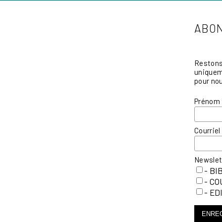
ABON
Restons 
uniqueme
pour nou
Prénom
Courrie
Newsle
- BI
- C
- ED
ENRE