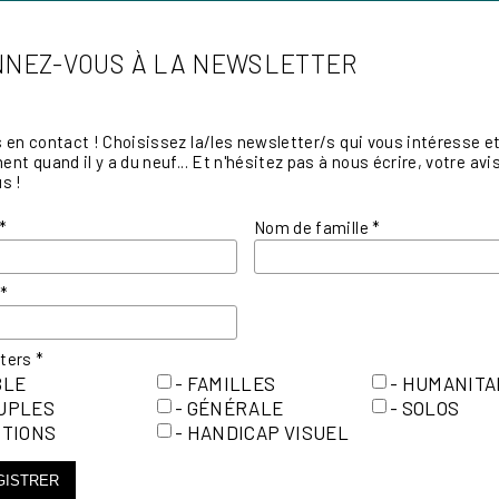
NEZ-VOUS À LA NEWSLETTER
en contact ! Choisissez la/les newsletter/s qui vous intéresse et 
nt quand il y a du neuf... Et n'hésitez pas à nous écrire, votre a
s !
*
Nom de famille
*
l
*
tters
*
BLE
- FAMILLES
- HUMANITA
OUPLES
- GÉNÉRALE
- SOLOS
ITIONS
- HANDICAP VISUEL
GISTRER