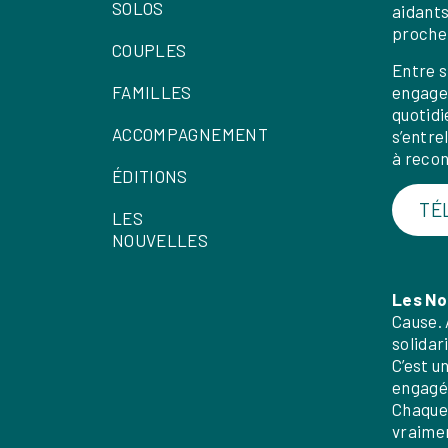
SOLOS
aidants
proche
COUPLES
Entre s
FAMILLES
engagem
quotidi
ACCOMPAGNEMENT
s’entre
à recon
ÉDITIONS
TÉ
LES
NOUVELLES
Les No
Cause. 
solidar
C’est u
engagée
Chaque 
vraimen