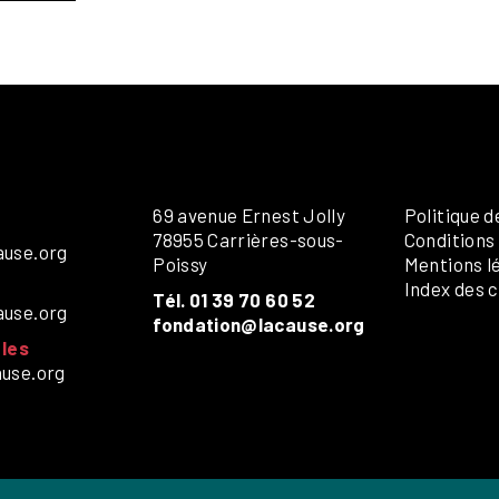
69 avenue Ernest Jolly
Politique d
78955 Carrières-sous-
Conditions
ause.org
Poissy
Mentions l
Index des c
Tél. 01 39 70 60 52
ause.org
fondation@lacause.org
les
ause.org