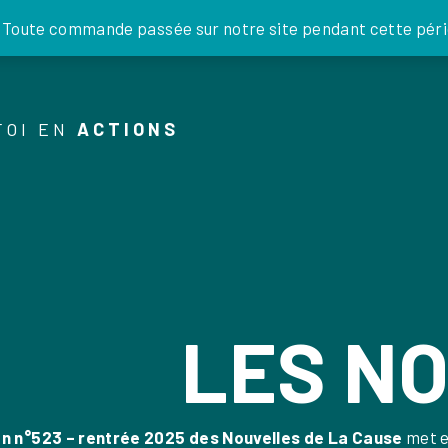
JE DONNE
. Toute commande passée sur notre site pendant cette pério
FOI EN
ACTIONS
LES N
ion n°523 – rentrée 2025 des Nouvelles de La Cause
met en