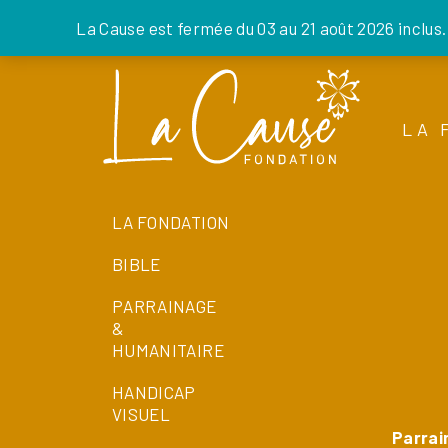
La Cause est fermée du 03 au 21 août 2026 inclus
Skip
to
the
LA 
content
LA FONDATION
BIBLE
PARRAINAGE
&
HUMANITAIRE
HANDICAP
VISUEL
Parrai