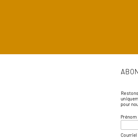
ABON
Restons 
uniqueme
pour nou
Prénom
Courrie