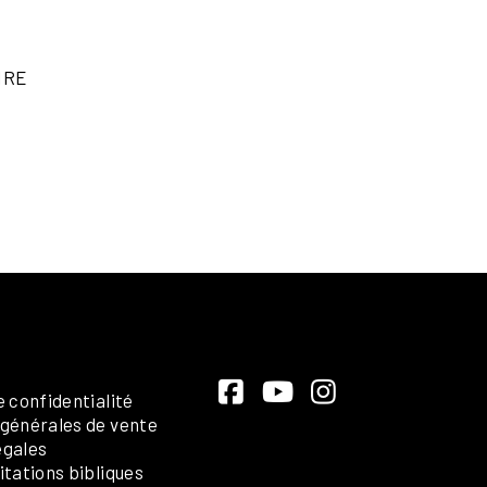
IRE
e confidentialité
 générales de vente
égales
itations bibliques