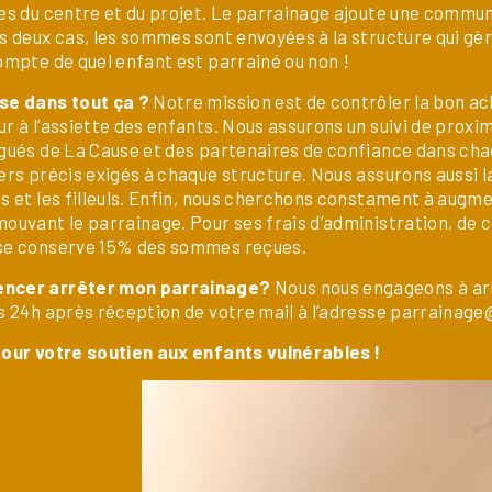
es du centre et du projet. Le parrainage ajoute une communic
s deux cas, les sommes sont envoyées à la structure qui gèr
ompte de quel enfant est parrainé ou non !
se dans tout ça ?
Notre mission est de contrôler la bon a
r à l’assiette des enfants. Nous assurons un suivi de proxim
gués de La Cause et des partenaires de confiance dans chaq
ers précis exigés à chaque structure. Nous assurons aussi la
s et les filleuls. Enfin, nous cherchons constament à augm
ouvant le parrainage. Pour ses frais d’administration, de
se conserve 15% des sommes reçues.
cer arrêter mon parrainage?
Nous nous engageons à ar
s 24h après réception de votre mail à l’adresse parrainag
pour votre soutien aux enfants vulnérables !