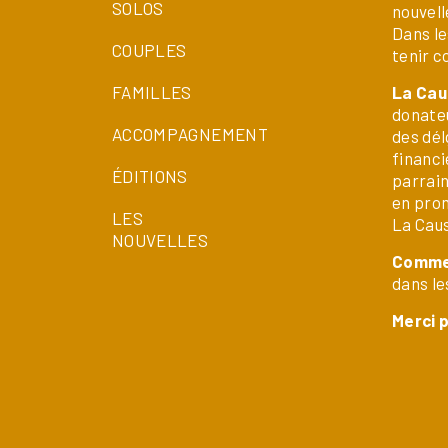
SOLOS
nouvell
Dans le
COUPLES
tenir c
FAMILLES
La Cau
donateu
ACCOMPAGNEMENT
des dél
financi
ÉDITIONS
parrain
en prom
LES
La Cau
NOUVELLES
Commen
dans le
Merci 