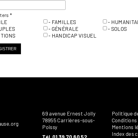
tters
*
BLE
- FAMILLES
- HUMANITA
OUPLES
- GÉNÉRALE
- SOLOS
ITIONS
- HANDICAP VISUEL
GISTRER
69 avenue Ernest Jolly
Politique d
78955 Carrières-sous-
Conditions
ause.org
Poissy
Mentions l
Index des c
Tél. 01 39 70 60 52