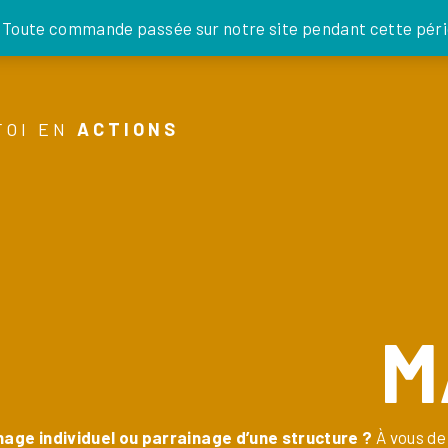
JE DONNE
. Toute commande passée sur notre site pendant cette pério
FOI EN
ACTIONS
M
nage individuel ou parrainage d’une structure ?
À vous de 