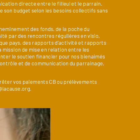
ation directe entre le filleul et le parrain.
e son budget selon les besoins collectifs sans
cheminement des fonds, de la poche du
ité par des rencontres régulières en visio,
ue pays, des rapports d’activité et rapports
 mission de mise en relation entre les
enter le soutien financier pour nos bienaimés
 contrôle et de communication du parrainage,
rêter vos paiements CB ou prélèvements
e@lacause.org.