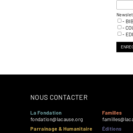
Newsle
- BI
- C
- ED
ENRE
NOUS CONTACTER
La Fondation
Familles
fondation@lacause.org
familles@lac
Parrainage & Humanitaire
Éditions