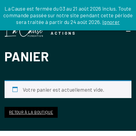
JE DONNE
JE PARRAINE
NOUS SOUTENIR
La Cause est fermée du 03 au 21 août 2026 inclus. Toute
commande passée sur notre site pendant cette période
DEPUIS LA FRANC
sera traitée à partir du 24 août 2026.
Ignorer
Skip
DEPUIS L’INTERN
LA FOI EN
to
EN TANT QU’ORGA
ACTIONS
the
EN TANT QU’AMB
content
LEGS, LIBÉRALIT
PANIER
Votre panier est actuellement vide.
RETOUR À LA BOUTIQUE