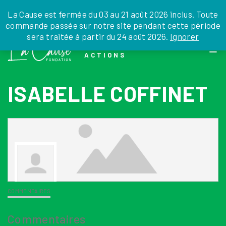
JE DONNE
JE PARRAINE
NOUS SOUTENIR
0 ARTICLE
La Cause est fermée du 03 au 21 août 2026 inclus. Toute
commande passée sur notre site pendant cette période
DEPUIS LA FRANCE
sera traitée à partir du 24 août 2026.
Ignorer
Skip
DEPUIS L’INTERNATIONAL
LA FOI EN
to
EN TANT QU’ORGANISATION
ACTIONS
the
EN TANT QU’AMBASSADEUR
content
LEGS, LIBÉRALITÉS
ISABELLE COFFINET
COMMENTAIRES
Commentaires