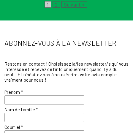
Page
Page
1
2
Suivant »
ABONNEZ-VOUS À LA NEWSLETTER
Restons en contact ! Choisissez la/les newsletter/s qui vous
intéresse et recevez de l'info uniquement quand il y a du
neuf... Et n'hésitez pas à nous écrire, votre avis compte
vraiment pour nous !
Prénom
*
Nom de famille
*
Courriel
*