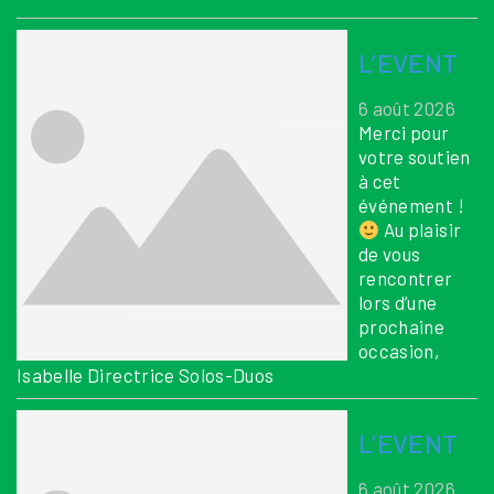
L’EVENT
6 août 2026
Merci pour
votre soutien
à cet
événement !
Au plaisir
de vous
rencontrer
lors d’une
prochaine
occasion,
Isabelle Directrice Solos-Duos
L’EVENT
6 août 2026