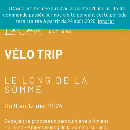
JE DONNE
JE PARRAINE
NOUS SOUTENIR
0 ARTICLE
La Cause est fermée du 03 au 21 août 2026 inclus. Toute
commande passée sur notre site pendant cette période
DEPUIS LA FRANCE
sera traitée à partir du 24 août 2026.
Ignorer
Skip
DEPUIS L’INTERNATIONAL
LA FOI EN
to
EN TANT QU’ORGANISATION
ACTIONS
the
EN TANT QU’AMBASSADEUR
content
LEGS, LIBÉRALITÉS
VÉLO TRIP
LE LONG DE LA
SOMME
Du 9 au 12 mai 2024
Ce séjour te propose un parcours à vélo Amiens –
Péronne – Amiens le long de la Somme, sur une