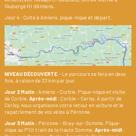
l’Auberge HI d’Amiens.
Jour 4 : Culte à Amiens, pique-nique et départ.
NIVEAU DÉCOUVERTE
– Le parcours se fera en deux
fois, à raison de 33 km par jour.
Jour 2 Matin
: Amiens – Corbie. Pique-nique et visite
de Corbie.
Après-midi
: Corbie – Cerisy. À partir de
Cerisy, nous organisons votre retour en voiture et le
rapatriement de vos vélos à Péronne.
Jour 3 Matin
: Péronne – Bray-sur-Somme. Pique-
nique au P’tit train de la Haute Somme.
Après-midi
: