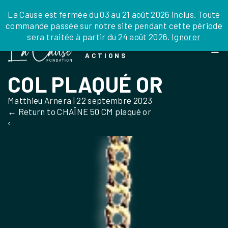
JE DONNE
JE PARRAINE
NOUS SOUTENIR
0 ARTICLE
La Cause est fermée du 03 au 21 août 2026 inclus. Toute
commande passée sur notre site pendant cette période
DEPUIS LA FRANCE
sera traitée à partir du 24 août 2026.
Ignorer
Skip
DEPUIS L’INTERNATIONAL
LA FOI EN
to
EN TANT QU’ORGANISATION
ACTIONS
the
EN TANT QU’AMBASSADEUR
content
COL PLAQUÉ OR
LEGS, LIBÉRALITÉS
Matthieu Arnera
|
22 septembre 2023
←
Return to CHAÎNE 50 CM plaqué or
‹