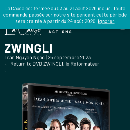
JE DONNE
JE PARRAINE
NOUS SOUTENIR
0 ARTICLE
La Cause est fermée du 03 au 21 août 2026 inclus. Toute
commande passée sur notre site pendant cette période
DEPUIS LA FRANCE
sera traitée à partir du 24 août 2026.
Ignorer
Skip
DEPUIS L’INTERNATIONAL
LA FOI EN
to
EN TANT QU’ORGANISATION
ACTIONS
the
EN TANT QU’AMBASSADEUR
content
ZWINGLI
LEGS, LIBÉRALITÉS
Trân Nguyen Ngoc
|
25 septembre 2023
←
Return to DVD ZWINGLI, le Réformateur
‹