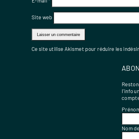
E-mail
*
Site web
Ce site utilise Akismet pour réduire les indési
ABON
Restons
l'info 
compte
Préno
Nom de