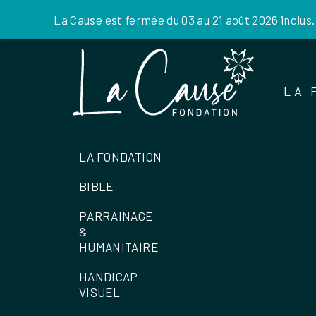
La Cause est fermée du 03 au 21 août 2026 inclus
Skip
to
the
LA 
content
LA FONDATION
BIBLE
PARRAINAGE
&
HUMANITAIRE
HANDICAP
VISUEL