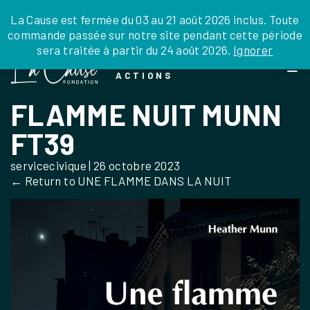
JE DONNE
JE PARRAINE
NOUS SOUTENIR
0 ARTICLE
La Cause est fermée du 03 au 21 août 2026 inclus. Toute
commande passée sur notre site pendant cette période
DEPUIS LA FRANCE
sera traitée à partir du 24 août 2026.
Ignorer
Skip
DEPUIS L’INTERNATIONAL
LA FOI EN
to
EN TANT QU’ORGANISATION
ACTIONS
the
EN TANT QU’AMBASSADEUR
content
FLAMME NUIT MUNN
LEGS, LIBÉRALITÉS
FT39
servicecivique
|
26 octobre 2023
←
Return to UNE FLAMME DANS LA NUIT