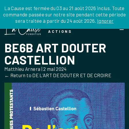
JE DONNE
JE PARRAINE
NOUS SOUTENIR
0 ARTICLE
La Cause est fermée du 03 au 21 août 2026 inclus. Toute
commande passée sur notre site pendant cette période
DEPUIS LA FRANCE
sera traitée à partir du 24 août 2026.
Ignorer
Skip
DEPUIS L’INTERNATIONAL
LA FOI EN
to
EN TANT QU’ORGANISATION
ACTIONS
the
EN TANT QU’AMBASSADEUR
content
BE6B ART DOUTER
LEGS, LIBÉRALITÉS
CASTELLION
Matthieu Arnera
|
2 mai 2024
←
Return to DE L’ART DE DOUTER ET DE CROIRE