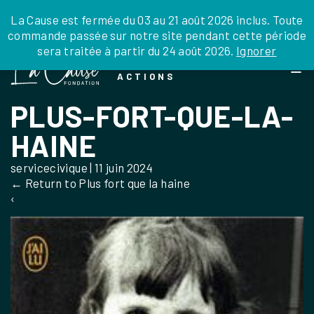
JE DONNE
JE PARRAINE
NOUS SOUTENIR
0 ARTICLE
La Cause est fermée du 03 au 21 août 2026 inclus. Toute
commande passée sur notre site pendant cette période
DEPUIS LA FRANCE
sera traitée à partir du 24 août 2026.
Ignorer
Skip
DEPUIS L’INTERNATIONAL
LA FOI EN
to
EN TANT QU’ORGANISATION
ACTIONS
the
EN TANT QU’AMBASSADEUR
content
PLUS-FORT-QUE-LA-
LEGS, LIBÉRALITÉS
HAINE
servicecivique
|
11 juin 2024
←
Return to Plus fort que la haine
‹