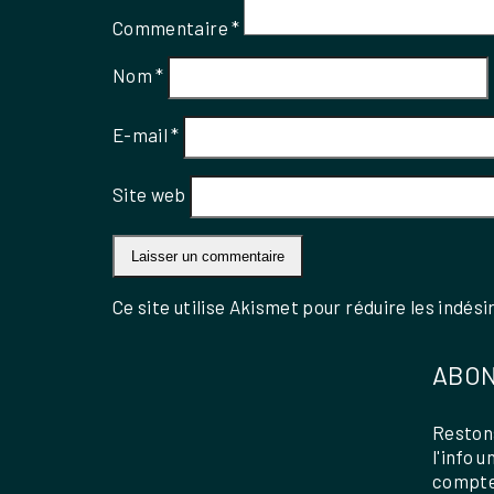
Commentaire
*
Nom
*
E-mail
*
Site web
Ce site utilise Akismet pour réduire les indési
ABON
Restons
l'info 
compte