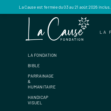
La Cause est fermée du 03 au 21 août 2026 inclus
Skip
to
the
LA 
content
LA FONDATION
BIBLE
PARRAINAGE
&
HUMANITAIRE
HANDICAP
VISUEL