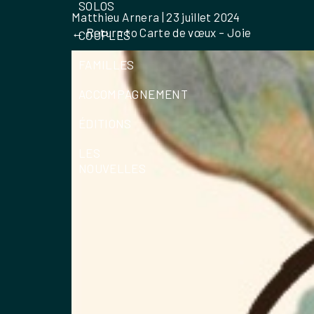
SOLOS
Matthieu Arnera
|
23 juillet 2024
←
Return to Carte de vœux – Joie
COUPLES
FAMILLES
ACCOMPAGNEMENT
ÉDITIONS
LES
NOUVELLES