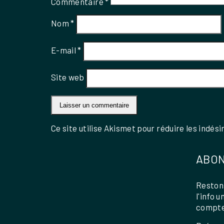
Commentaire
*
Nom
*
E-mail
*
Site web
Ce site utilise Akismet pour réduire les indési
ABON
Restons
l'info 
compte