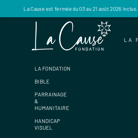
La Cause est fermée du 03 au 21 août 2026 inclus
Skip
to
the
LA 
content
LA FONDATION
BIBLE
PARRAINAGE
&
HUMANITAIRE
HANDICAP
VISUEL