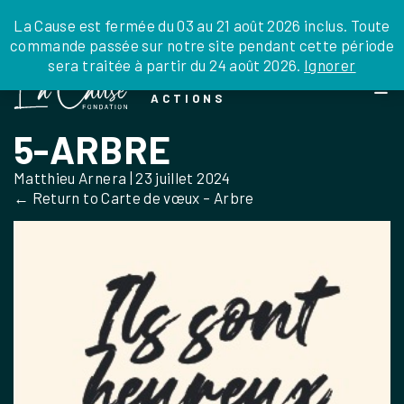
JE DONNE
JE PARRAINE
NOUS SOUTENIR
0 ARTICLE
La Cause est fermée du 03 au 21 août 2026 inclus. Toute
commande passée sur notre site pendant cette période
DEPUIS LA FRANCE
sera traitée à partir du 24 août 2026.
Ignorer
Skip
DEPUIS L’INTERNATIONAL
LA FOI EN
to
EN TANT QU’ORGANISATION
ACTIONS
the
EN TANT QU’AMBASSADEUR
content
5-ARBRE
LEGS, LIBÉRALITÉS
Matthieu Arnera
|
23 juillet 2024
←
Return to Carte de vœux – Arbre