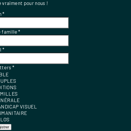
 vraiment pour nous !
m
*
 famille
*
el
*
tters
*
IBLE
OUPLES
DITIONS
AMILLES
ÉNÉRALE
ANDICAP VISUEL
UMANITAIRE
OLOS
istrer