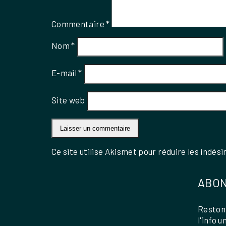
Commentaire
*
Nom
*
E-mail
*
Site web
Ce site utilise Akismet pour réduire les indési
ABON
Restons
l'info 