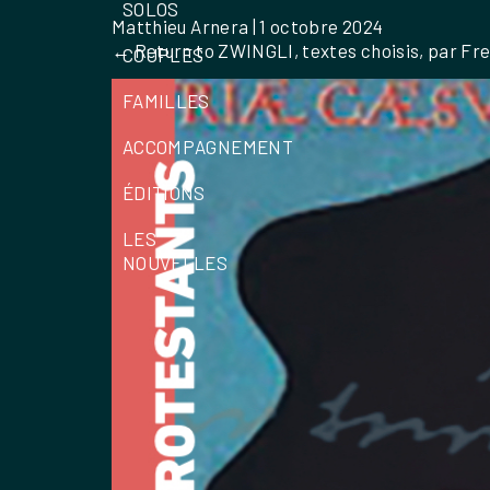
SOLOS
Matthieu Arnera
|
1 octobre 2024
←
Return to ZWINGLI, textes choisis, par 
COUPLES
FAMILLES
ACCOMPAGNEMENT
ÉDITIONS
LES
NOUVELLES