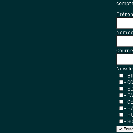
compte
Préno
Nom de
Courri
Newsle
- B
- C
- E
- F
- G
- H
- H
- S
Enreg