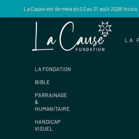
La Cause est fermée du 03 au 21 août 2026 inclus
Skip
to
the
LA 
content
LA FONDATION
BIBLE
PARRAINAGE
&
HUMANITAIRE
HANDICAP
VISUEL