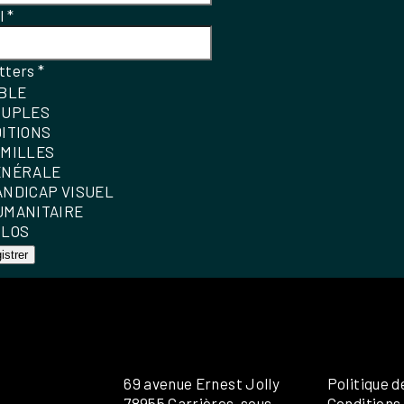
el
*
tters
*
IBLE
OUPLES
DITIONS
AMILLES
ÉNÉRALE
ANDICAP VISUEL
UMANITAIRE
OLOS
istrer
69 avenue Ernest Jolly
Politique d
78955 Carrières-sous-
Conditions