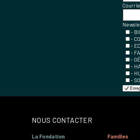
Courri
Newsle
- B
- C
- E
- F
- G
- H
- H
- S
Enreg
NOUS CONTACTER
La Fondation
Familles