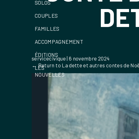
SOLOS
DE
COUPLES
FAMILLES
ACCOMPAGNEMENT
ÉDITIONS
servicecivique
|
6 novembre 2024
←
Return to La dette et autres contes de No
LES
NOUVELLES