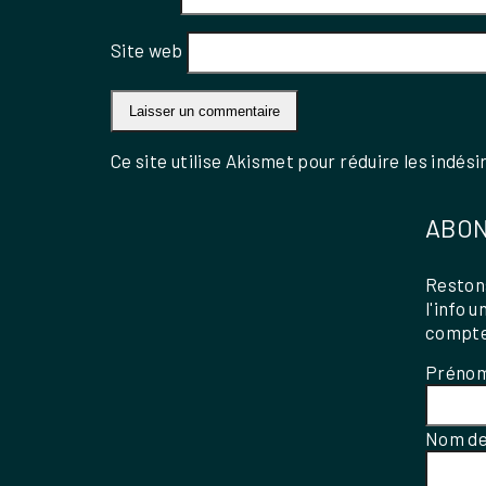
Site web
Ce site utilise Akismet pour réduire les indési
ABON
Restons
l'info 
compte
Préno
Nom de