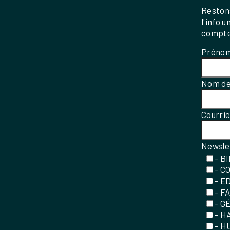
Restons
l'info 
compte
Préno
Nom de
Courri
Newsle
- B
- C
- E
- F
- G
- H
- H