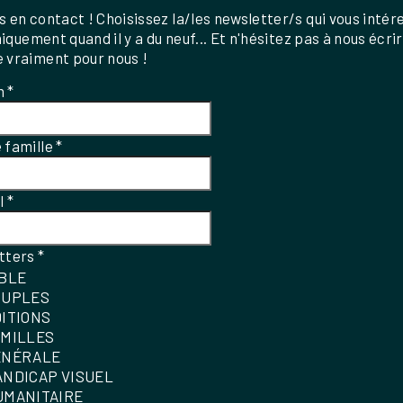
 en contact ! Choisissez la/les newsletter/s qui vous intér
uniquement quand il y a du neuf... Et n'hésitez pas à nous écri
 vraiment pour nous !
m
*
 famille
*
el
*
tters
*
IBLE
OUPLES
DITIONS
AMILLES
ÉNÉRALE
ANDICAP VISUEL
UMANITAIRE