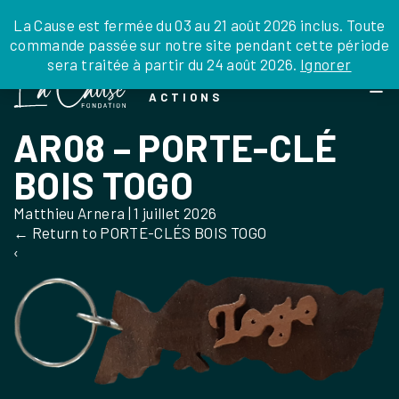
JE DONNE
JE PARRAINE
NOUS SOUTENIR
0 ARTICLE
La Cause est fermée du 03 au 21 août 2026 inclus. Toute
commande passée sur notre site pendant cette période
DEPUIS LA FRANCE
sera traitée à partir du 24 août 2026.
Ignorer
Skip
DEPUIS L’INTERNATIONAL
LA FOI EN
to
EN TANT QU’ORGANISATION
ACTIONS
the
EN TANT QU’AMBASSADEUR
content
AR08 – PORTE-CLÉ
LEGS, LIBÉRALITÉS
BOIS TOGO
Matthieu Arnera
|
1 juillet 2026
←
Return to PORTE-CLÉS BOIS TOGO
‹